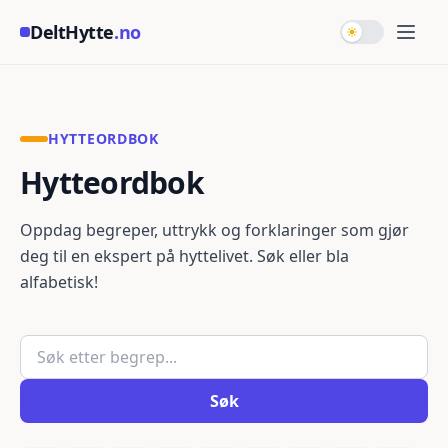
Hopp til hovedinnhold
DeltHytte
.no
Bytt til mørk
Åpne
HYTTEORDBOK
Hytteordbok
Oppdag begreper, uttrykk og forklaringer som gjør
deg til en ekspert på hyttelivet. Søk eller bla
alfabetisk!
Søk etter begrep
Søk