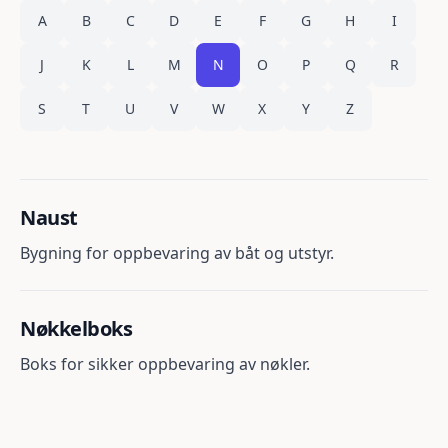
A
B
C
D
E
F
G
H
I
J
K
L
M
N
O
P
Q
R
S
T
U
V
W
X
Y
Z
Naust
Bygning for oppbevaring av båt og utstyr.
Nøkkelboks
Boks for sikker oppbevaring av nøkler.