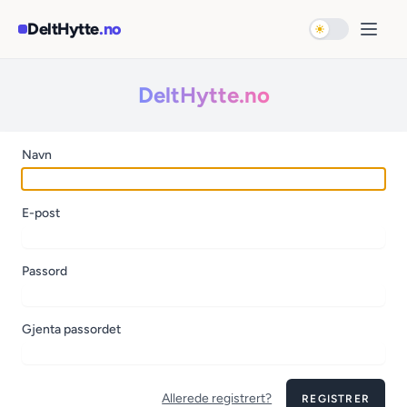
Hopp til hovedinnhold
DeltHytte
.no
Bytt til mørk 
Åpne
DeltHytte.no
Navn
E-post
Passord
Gjenta passordet
Allerede registrert?
REGISTRER