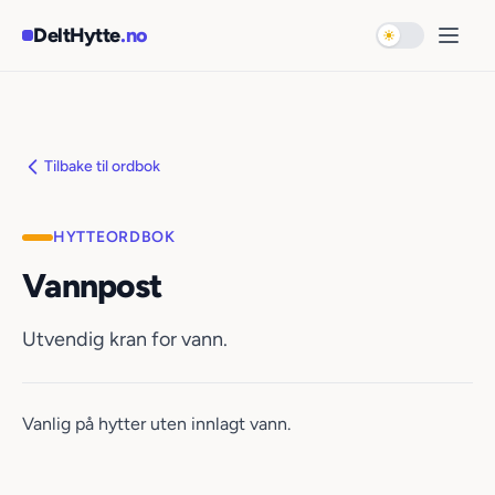
Hopp til hovedinnhold
DeltHytte
.no
Bytt til mørk 
Åpne
Tilbake til ordbok
HYTTEORDBOK
Vannpost
Utvendig kran for vann.
Vanlig på hytter uten innlagt vann.