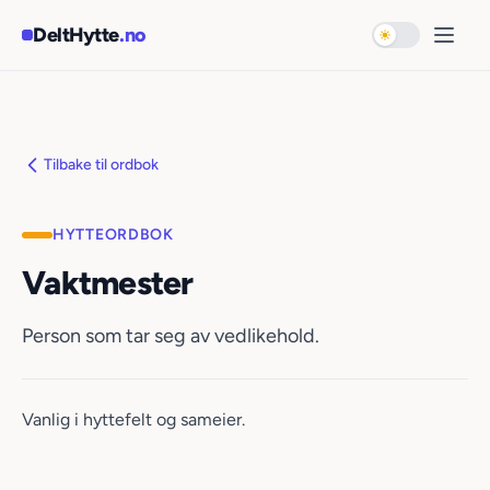
Hopp til hovedinnhold
DeltHytte
.no
Bytt til mørk 
Åpne
Tilbake til ordbok
HYTTEORDBOK
Vaktmester
Person som tar seg av vedlikehold.
Vanlig i hyttefelt og sameier.