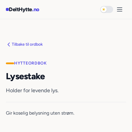
Hopp til hovedinnhold
DeltHytte
.no
Bytt til mørk 
Åpne
Tilbake til ordbok
HYTTEORDBOK
Lysestake
Holder for levende lys.
Gir koselig belysning uten strøm.