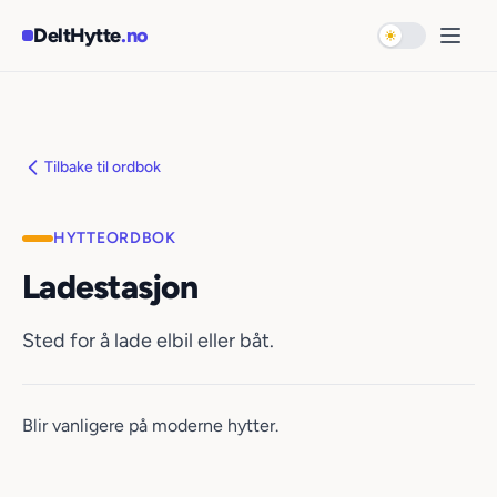
Hopp til hovedinnhold
DeltHytte
.no
Bytt til mørk 
Åpne
Tilbake til ordbok
HYTTEORDBOK
Ladestasjon
Sted for å lade elbil eller båt.
Blir vanligere på moderne hytter.