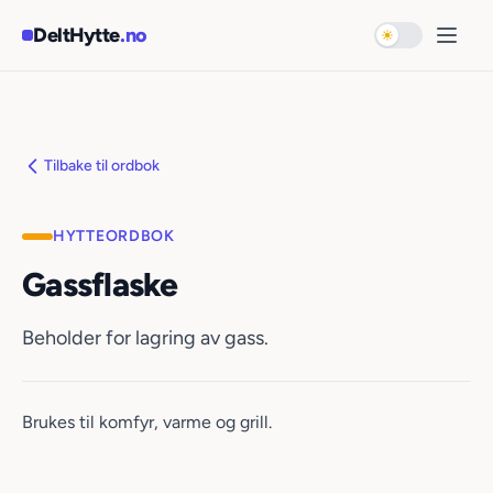
Hopp til hovedinnhold
DeltHytte
.no
Bytt til mørk 
Åpne
Tilbake til ordbok
HYTTEORDBOK
Gassflaske
Beholder for lagring av gass.
Brukes til komfyr, varme og grill.