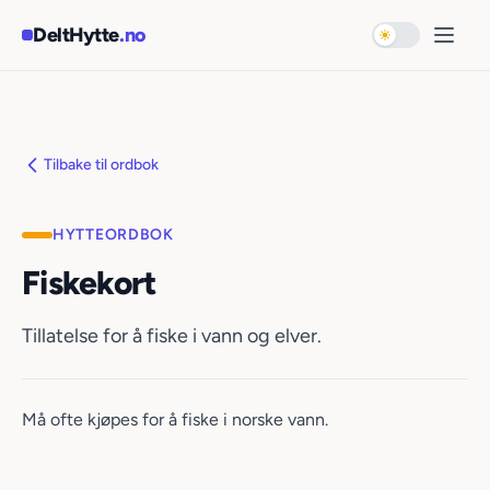
Hopp til hovedinnhold
DeltHytte
.no
Bytt til mørk 
Åpne
Tilbake til ordbok
HYTTEORDBOK
Fiskekort
Tillatelse for å fiske i vann og elver.
Må ofte kjøpes for å fiske i norske vann.